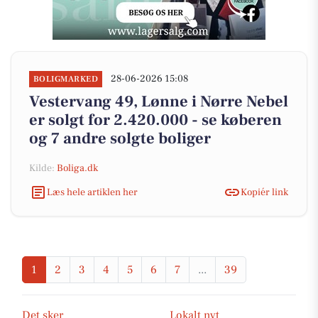
28-06-2026 15:08
BOLIGMARKED
Vestervang 49, Lønne i Nørre Nebel
er solgt for 2.420.000 - se køberen
og 7 andre solgte boliger
Kilde:
Boliga.dk
Læs hele artiklen her
Kopiér link
1
2
3
4
5
6
7
...
39
Det sker
Lokalt nyt