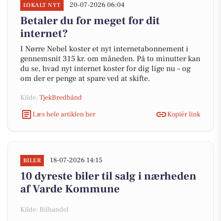
20-07-2026 06:04
LOKALT NYT
Betaler du for meget for dit
internet?
I Nørre Nebel koster et nyt internetabonnement i
gennemsnit 315 kr. om måneden. På to minutter kan
du se, hvad nyt internet koster for dig lige nu – og
om der er penge at spare ved at skifte.
Kilde:
TjekBredbånd
Læs hele artiklen her
Kopiér link
18-07-2026 14:15
BILER
10 dyreste biler til salg i nærheden
af Varde Kommune
Kilde: Bilhandel