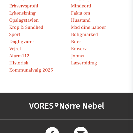
Erhvervsprofil
Mindeord
Lykønskning
Fakta om
Opslagstavlen
Husstand
Krop & Sundhed
Mød dine naboer
Sport
Boligmarked
Dagligvarer
Biler
Vejret
Erhverv
Alarm112
Jobnyt
Historisk
Læserbidrag
Kommunalvalg 2025
VORES
Nørre Nebel