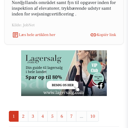
Nordjyllands området samt fyn til opgaver inden for
inspektion af elevatorer, trykbærende udstyr samt
inden for svejsningcertificering .
Kilde: JobNet
Læs hele artiklen her
Kopiér link
1
2
3
4
5
6
7
...
10