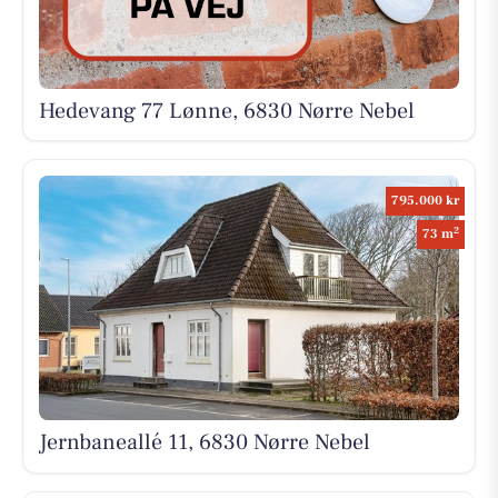
Hedevang 77 Lønne, 6830 Nørre Nebel
795.000 kr
2
73 m
Jernbaneallé 11, 6830 Nørre Nebel