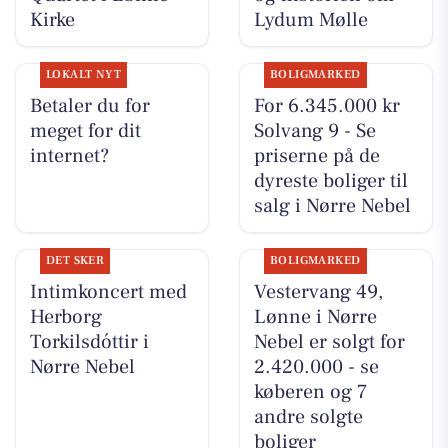
Kirke
Lydum Mølle
LOKALT NYT
BOLIGMARKED
Betaler du for
For 6.345.000 kr
meget for dit
Solvang 9 - Se
internet?
priserne på de
dyreste boliger til
salg i Nørre Nebel
DET SKER
BOLIGMARKED
Intimkoncert med
Vestervang 49,
Herborg
Lønne i Nørre
Torkilsdóttir i
Nebel er solgt for
Nørre Nebel
2.420.000 - se
køberen og 7
andre solgte
boliger