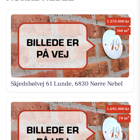
1.270.000 kr
2
168 m
Skjedsbølvej 61 Lunde, 6830 Nørre Nebel
1.695.000 kr
2
70 m