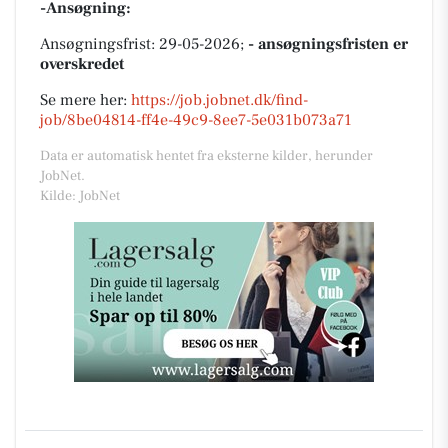
-Ansøgning:
Ansøgningsfrist: 29-05-2026;
- ansøgningsfristen er
overskredet
Se mere her:
https://job.jobnet.dk/find-
job/8be04814-ff4e-49c9-8ee7-5e031b073a71
Data er automatisk hentet fra eksterne kilder, herunder
JobNet.
Kilde: JobNet