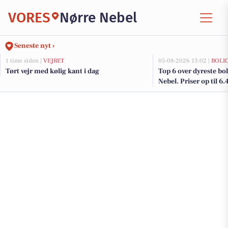
VORES
Nørre Nebel
Seneste nyt ›
1 time siden |
VEJRET
05-08-2026 13:02 |
BOLI
Tørt vejr med kølig kant i dag
Top 6 over dyreste boli
Nebel. Priser op til 6