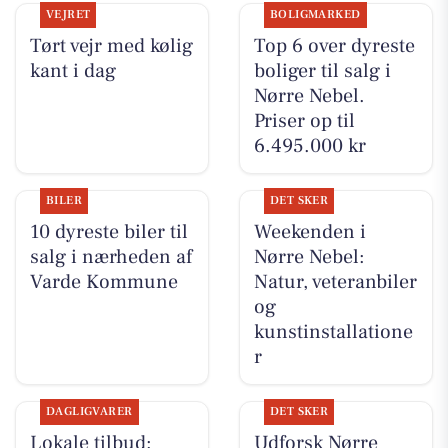
VEJRET
BOLIGMARKED
Tørt vejr med kølig
Top 6 over dyreste
kant i dag
boliger til salg i
Nørre Nebel.
Priser op til
6.495.000 kr
BILER
DET SKER
10 dyreste biler til
Weekenden i
salg i nærheden af
Nørre Nebel:
Varde Kommune
Natur, veteranbiler
og
kunstinstallatione
r
DAGLIGVARER
DET SKER
Lokale tilbud:
Udforsk Nørre