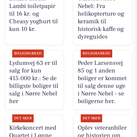
Lambi toiletpapir
Nebel: Fra
til 16 kr. og
helikopterture og
Cheasy yoghurt til
keramik til
kun 10 kr.
historisk kaffe og
dyreguides
BOLIGMARKED
BOLIGMARKED
Lydumvej 63 er til
Peder Larsensvej
salg for kun
85 og 1 anden
415.000 kr.: Se de
boliger er kommet
billigste boliger til
til salg denne uge
salg i Nørre Nebel
i Nørre Nebel - se
her
boligerne her.
DET SKER
DET SKER
Kirkekoncert med
Oplev veteranbiler
Quartet i Lønne
og historien om