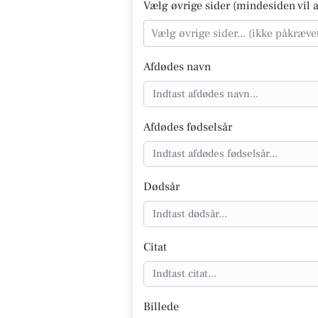
Vælg øvrige sider (mindesiden vil al
Vælg øvrige sider... (ikke påkræve
Afdødes navn
Afdødes fødselsår
Dødsår
Citat
Billede