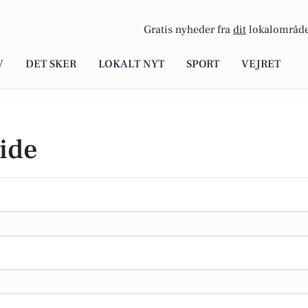
Gratis nyheder fra
dit
lokalområde
V
DET SKER
LOKALT NYT
SPORT
VEJRET
ide