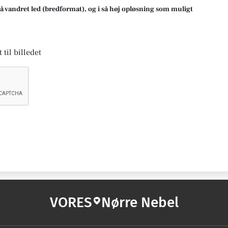
på vandret led (bredformat), og i så høj opløsning som muligt
 til billedet
VORES
Nørre Nebel