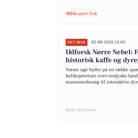
Kopiér link
02-08-2026 12:03
DET SKER
Udforsk Nørre Nebel: F
historisk kaffe og dyr
Næste uge byder på en række spæn
helikopterture over vestjyske land
museumsbesøg til interaktive dyr
Kilde: Kultunaut