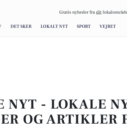
Gratis nyheder fra
dit
lokalområde
V
DET SKER
LOKALT NYT
SPORT
VEJRET
E NYT - LOKALE N
ER OG ARTIKLER 