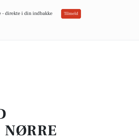
 -
direkte i din indbakke
Tilmeld
D
0 NØRRE