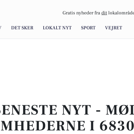
Gratis nyheder fra
dit
lokalområde
V
DET SKER
LOKALT NYT
SPORT
VEJRET
SENESTE NYT - MØ
MHEDERNE I 683