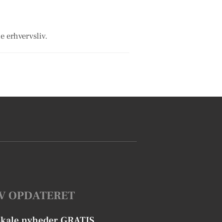
e erhvervsliv.
V OPDATERET
okale nyheder GRATIS