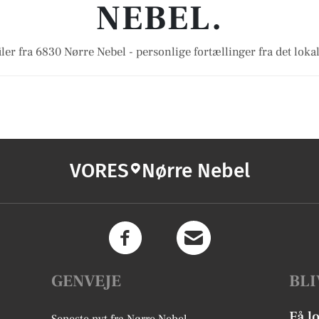
NEBEL.
ler fra 6830 Nørre Nebel - personlige fortællinger fra det lokal
VORES
Nørre Nebel
GENVEJE
BLI
Få l