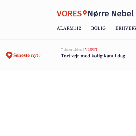
VORES
Nørre Nebel
ALARM112
BOLIG
ERHVER
7 timer siden |
VEJRET
Seneste nyt ›
Tørt vejr med kølig kant i dag