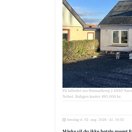
På billedet ses Østmøllevej 2 6830 Nørre
Nebel. Boligen koster 495.000 kr.
Søndag d. 02. aug. 2026 - kl. 10:02
Måske vil du ikke betale meget fo