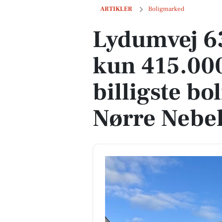
Lydumvej 63 er til salg for kun 415.000 k
ARTIKLER
Boligmarked
Lydumvej 63 
kun 415.000
billigste bol
Nørre Nebel