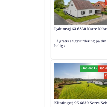
Lydumvej 63 6830 Nørre Nebe
Få gratis salgsvurdering på din
bolig ›
-100.000 kr
595.0
1
Klintingvej 95 6830 Nørre Neb