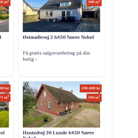
2
2
56 m
100 m
l
Østmøllevej 2 6830 Nørre Nebel
Få gratis salgsvurdering på din
bolig ›
00 kr
598.000 kr
2
2
71 m
100 m
el
Hustedvej 30 Lunde 6830 Nørre