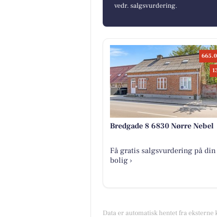
vedr. salgsvurdering.
665.0
1
Bredgade 8 6830 Nørre Nebel
Få gratis salgsvurdering på din
bolig ›
Data er automatisk hentet fra eksterne 