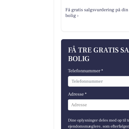
Få gratis salgsvurdering på din
bolig ›
FÅ TRE GRATIS S
BOLIG
Telefonnummer *
Adresse *
Adresse
Dine oplysninger deles med op til t
ejendomsmæglere, som efterfølgend