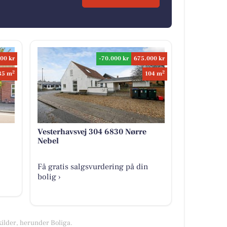
00 kr
-70.000 kr
675.000 kr
2
2
35 m
104 m
Vesterhavsvej 304 6830 Nørre
Nebel
Få gratis salgsvurdering på din
bolig ›
kilder, herunder Boliga.