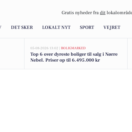
Gratis nyheder fra
dit
lokalområde
V
DET SKER
LOKALT NYT
SPORT
VEJRET
05-08-2026 13:02 |
BOLIGMARKED
Top 6 over dyreste boliger til salg i Nørre
Nebel. Priser op til 6.495.000 kr