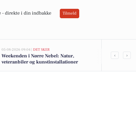
 -
direkte i din indbakke
Tilmeld
05-08-2026 09:04 |
DET SKER
02-08-2026 16:04
‹
›
Weekenden i Nørre Nebel: Natur,
Lokale tilbud
veteranbiler og kunstinstallationer
og Cheasy yo