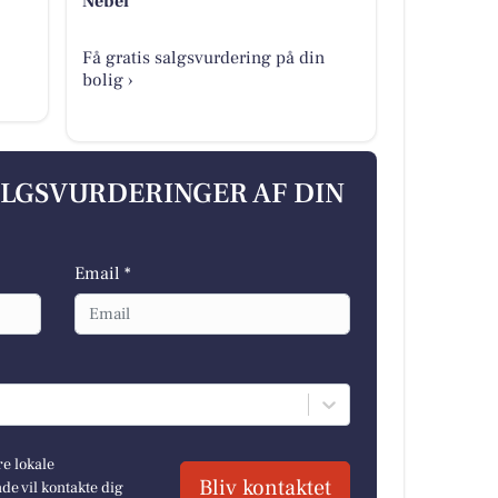
Nebel
Få gratis salgsvurdering på din
bolig ›
ALGSVURDERINGER AF DIN
Email *
re lokale
Bliv kontaktet
e vil kontakte dig