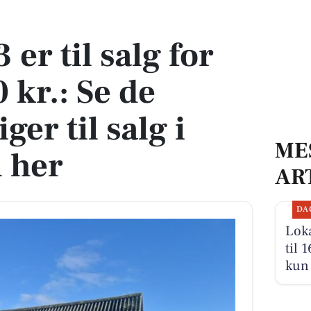
r.: Se de billigste boliger til salg i Nørre Nebel her
er til salg for
 kr.: Se de
iger til salg i
ME
 her
AR
DA
Loka
til 
kun 