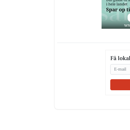
Få loka
Email