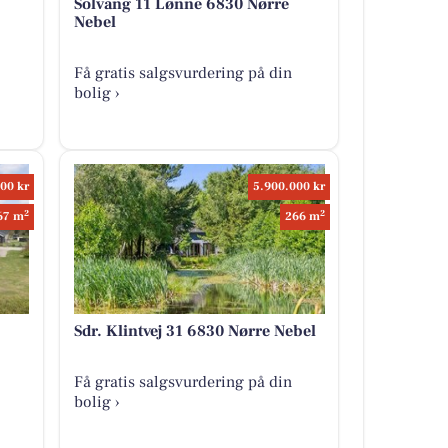
Solvang 11 Lønne 6830 Nørre
Nebel
Få gratis salgsvurdering på din
bolig ›
00 kr
5.900.000 kr
2
2
67 m
266 m
Sdr. Klintvej 31 6830 Nørre Nebel
Få gratis salgsvurdering på din
bolig ›