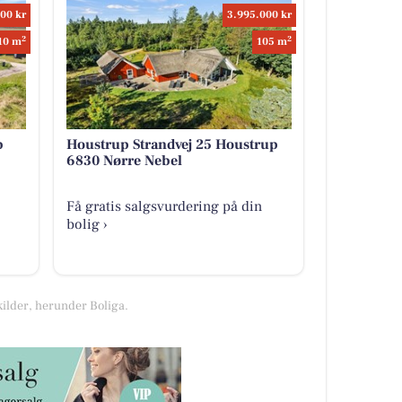
00 kr
3.995.000 kr
2
2
10 m
105 m
b
Houstrup Strandvej 25 Houstrup
6830 Nørre Nebel
Få gratis salgsvurdering på din
bolig ›
kilder, herunder Boliga.