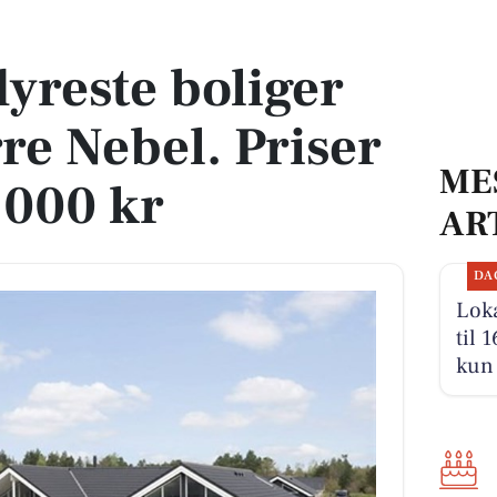
re Nebel. Priser op til 6.495.000 kr
dyreste boliger
ørre Nebel. Priser
ME
.000 kr
AR
DA
Loka
til 
kun 