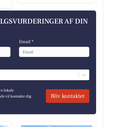
ALGSVURDERINGER AF DIN
Email *
re lokale
Bliv kontaktet
e vil kontakte dig