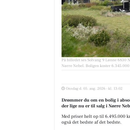
På billedet ses Solvang 9 Lønne 6830 Nø
Nørre Nebel. Boligen koster 6.345.000 
Onsdag d. 05. aug. 2026 - kl. 13:02
Drømmer du om en bolig i absolu
der lige nu er til salg i Nørre Neb
Med priser helt op til 6.495.000 
også det bedste af det bedste.