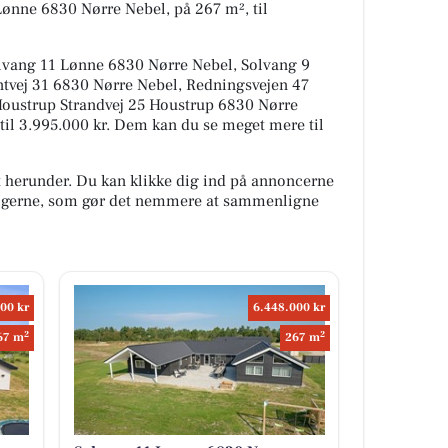
Lønne 6830 Nørre Nebel, på 267 m², til
olvang 11 Lønne 6830 Nørre Nebel, Solvang 9
ntvej 31 6830 Nørre Nebel, Redningsvejen 47
oustrup Strandvej 25 Houstrup 6830 Nørre
kr til 3.995.000 kr. Dem kan du se meget mere til
t herunder. Du kan klikke dig ind på annoncerne
oligerne, som gør det nemmere at sammenligne
00 kr
6.448.000 kr
2
2
67 m
267 m