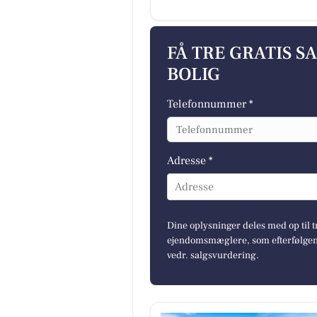
FÅ TRE GRATIS S
BOLIG
Telefonnummer *
Adresse *
Adresse
Dine oplysninger deles med op til t
ejendomsmæglere, som efterfølgend
vedr. salgsvurdering.