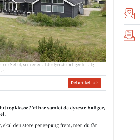
rre Nebel, som er en af de dyreste boliger til salg i
kr.
Del artikel
t topklasse? Vi har samlet de dyreste boliger,
el.
kr, skal den store pengepung frem, men du får