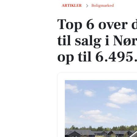
Top 6 over dyreste boliger til salg i Nør
ARTIKLER
Boligmarked
Top 6 over 
til salg i N
op til 6.495