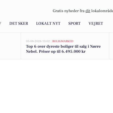
Gratis nyheder fra
dit
lokalområde
V
DET SKER
LOKALT NYT
SPORT
VEJRET
05-08-2026 13:02 |
BOLIGMARKED
Top 6 over dyreste boliger til salg i Nørre
Nebel. Priser op til 6.495.000 kr