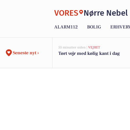
VORES
Nørre Nebel
ALARM112
BOLIG
ERHVER
55 minutter siden |
VEJRET
Seneste nyt ›
Tørt vejr med kølig kant i dag