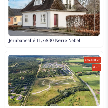
Jernbaneallé 11, 6830 Nørre Nebel
425.000 kr
2
0 m