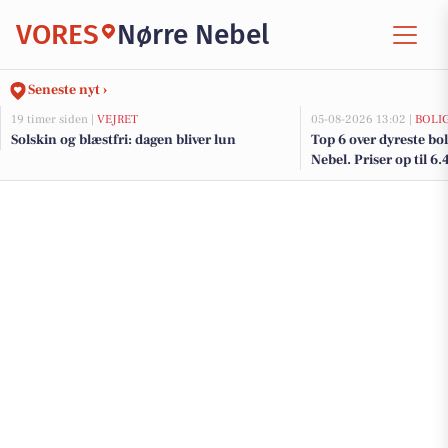
VORES
Nørre Nebel
Seneste nyt ›
19 timer siden |
VEJRET
05-08-2026 13:02 |
BOLI
Solskin og blæstfri: dagen bliver lun
Top 6 over dyreste boli
Nebel. Priser op til 6