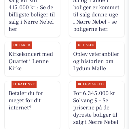
salg for kun
85 og 1 anden
415.000 kr.: Se de
boliger er kommet
billigste boliger til
til salg denne uge
salg i Nørre Nebel
i Nørre Nebel - se
her
boligerne her.
DET SKER
DET SKER
Kirkekoncert med
Oplev veteranbiler
Quartet i Lønne
og historien om
Kirke
Lydum Mølle
LOKALT NYT
BOLIGMARKED
Betaler du for
For 6.345.000 kr
meget for dit
Solvang 9 - Se
internet?
priserne på de
dyreste boliger til
salg i Nørre Nebel