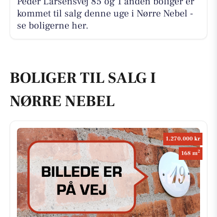
Peder Larsensvej 85 og 1 anden boliger er
kommet til salg denne uge i Nørre Nebel -
se boligerne her.
BOLIGER TIL SALG I
NØRRE NEBEL
1.270.000 kr
2
168 m