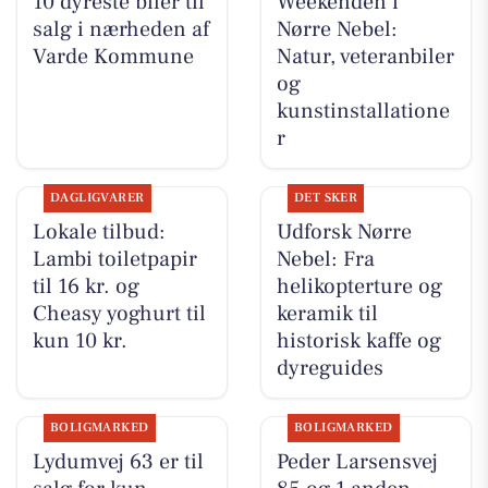
10 dyreste biler til
Weekenden i
salg i nærheden af
Nørre Nebel:
Varde Kommune
Natur, veteranbiler
og
kunstinstallatione
r
DAGLIGVARER
DET SKER
Lokale tilbud:
Udforsk Nørre
Lambi toiletpapir
Nebel: Fra
til 16 kr. og
helikopterture og
Cheasy yoghurt til
keramik til
kun 10 kr.
historisk kaffe og
dyreguides
BOLIGMARKED
BOLIGMARKED
Lydumvej 63 er til
Peder Larsensvej