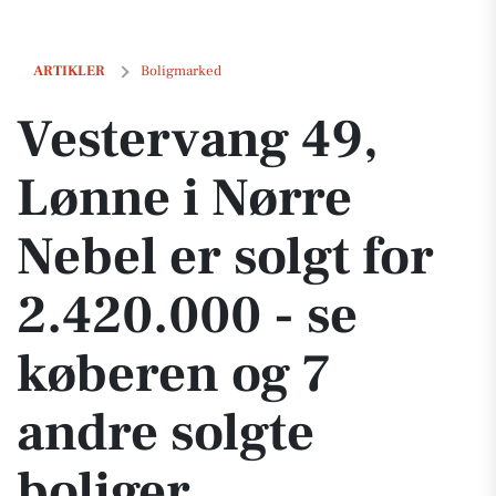
Vestervang 49, Lønne i Nørre Nebel er solgt for 2.420.000 - se købere
ARTIKLER
Boligmarked
Vestervang 49,
Lønne i Nørre
Nebel er solgt for
2.420.000 - se
køberen og 7
andre solgte
boliger