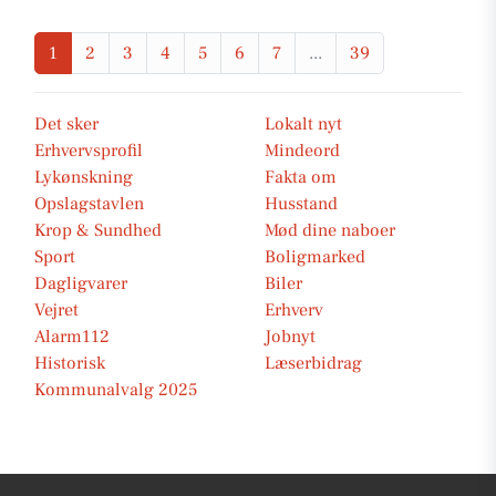
1
2
3
4
5
6
7
...
39
Det sker
Lokalt nyt
Erhvervsprofil
Mindeord
Lykønskning
Fakta om
Opslagstavlen
Husstand
Krop & Sundhed
Mød dine naboer
Sport
Boligmarked
Dagligvarer
Biler
Vejret
Erhverv
Alarm112
Jobnyt
Historisk
Læserbidrag
Kommunalvalg 2025