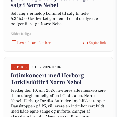
salg i Nørre Nebel
Solvang 9 er netop kommet til salg til hele
6.345.000 kr, hvilket gør den til en af de dyreste
boliger til salg i Nørre Nebel.
Kilde: Boliga
Læs hele artiklen her
Kopiér link
01-07-2026 07:06
DET SKER
Intimkoncert med Herborg
Torkilsdóttir i Nørre Nebel
Fredag den 10. juli 2026 inviteres alle musikelskere
til en uforglemmelig aften i Gildesalen, Nørre
Nebel. Herborg Torkilsdóttir, der i øjeblikket topper
Dansktoppen på P5, vil levere en intimkoncert fyldt
med både egne sange og nyfortolkninger af
klassikere fra John Mogensen og Kim Larsen.