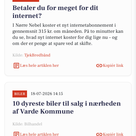
Betaler du for meget for dit
internet?
I Nørre Nebel koster et nyt internetabonnement i
gennemsnit 315 kr. om måneden. På to minutter kan
du se, hvad nyt internet koster for dig lige nu – og
om der er penge at spare ved at skifte.
Kilde:
TjekBredbånd
Læs hele artiklen her
Kopiér link
18-07-2026 14:15
BILER
10 dyreste biler til salg i nærheden
af Varde Kommune
Kilde: Bilhandel
Læs hele artiklen her
Kopiér link