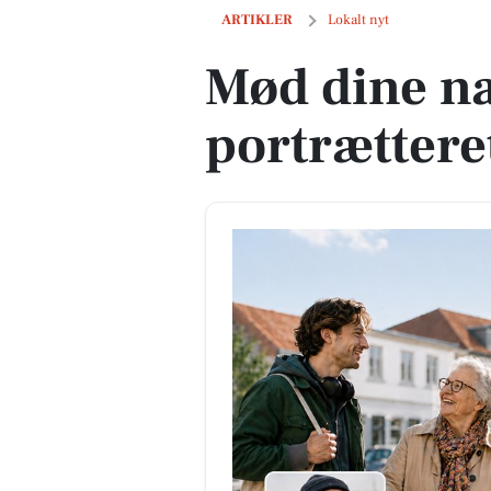
Mød dine naboer - bliv portrætteret p
ARTIKLER
Lokalt nyt
Mød dine na
portrættere