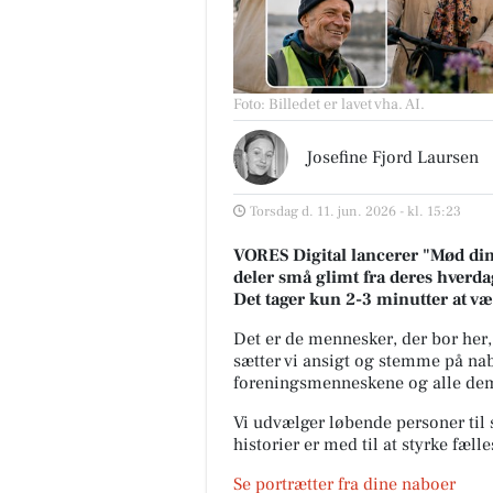
Foto: Billedet er lavet vha. AI
.
Josefine Fjord Laursen
Torsdag d. 11. jun. 2026 - kl. 15:23
VORES Digital lancerer "Mød dine
deler små glimt fra deres hverdag
Det tager kun 2-3 minutter at v
Det er de mennesker, der bor her,
sætter vi ansigt og stemme på nab
foreningsmenneskene og alle dem,
Vi udvælger løbende personer til s
historier er med til at styrke fæl
Se portrætter fra dine naboer