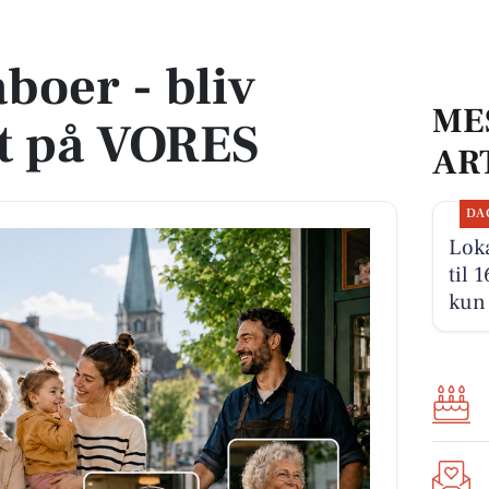
å VORES
boer - bliv
ME
t på VORES
AR
DA
Loka
til 
kun 