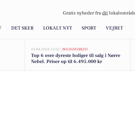
Gratis nyheder fra
dit
lokalområde
V
DET SKER
LOKALT NYT
SPORT
VEJRET
05-08-2026 13:02 |
BOLIGMARKED
Top 6 over dyreste boliger til salg i Nørre
Nebel. Priser op til 6.495.000 kr