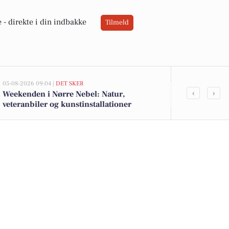
 -
direkte i din indbakke
Tilmeld
05-08-2026 09:04 |
DET SKER
02-08-2026 16:04
‹
›
Weekenden i Nørre Nebel: Natur,
Lokale tilbud
veteranbiler og kunstinstallationer
og Cheasy yo