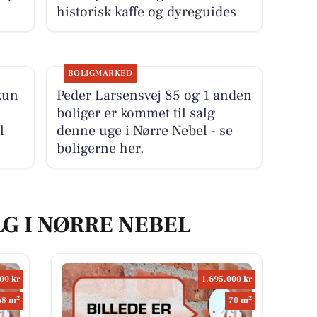
historisk kaffe og dyreguides
BOLIGMARKED
kun
Peder Larsensvej 85 og 1 anden
boliger er kommet til salg
l
denne uge i Nørre Nebel - se
boligerne her.
LG I NØRRE NEBEL
00 kr
1.695.000 kr
2
2
68 m
70 m