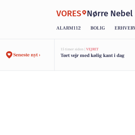
VORES
Nørre Nebel
ALARM112
BOLIG
ERHVER
15 timer siden |
VEJRET
Seneste nyt ›
Tørt vejr med kølig kant i dag