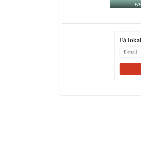
Få loka
Email