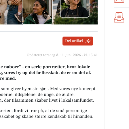
Del artikel
Opdateret torsdag d. 11. jun. 2026 - kl. 15:41
 naboer" - en serie portrætter, hvor lokale
, vores by og det fællesskab, de er en del af.
ære med.
 som giver byen sin sjæl.
Med vores nye koncept
oerne, ildsjælene, de unge, de ældre,
 der tilsammen skaber livet i lokalsamfundet.
erien, fordi vi tror på, at de små personlige
lesskabet og skabe større kendskab til hinanden.