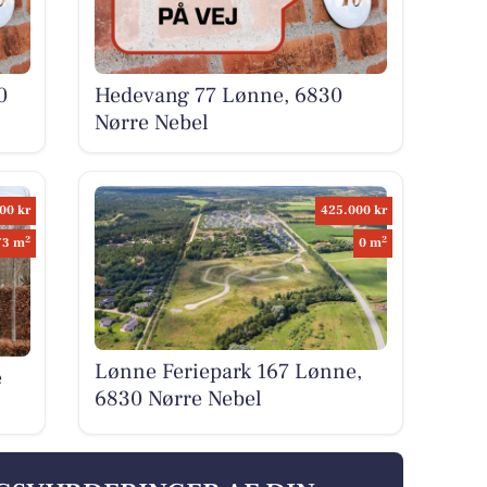
0
Hedevang 77 Lønne, 6830
Nørre Nebel
00 kr
425.000 kr
2
2
73 m
0 m
Lønne Feriepark 167 Lønne,
e
6830 Nørre Nebel